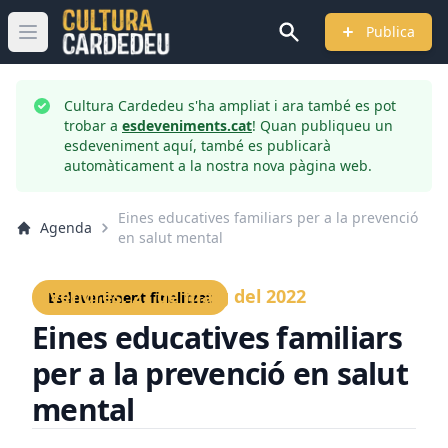
Publica
Obrir menú principal
Cultura Cardedeu s'ha ampliat i ara també es pot
trobar a
esdeveniments.cat
! Quan publiqueu un
esdeveniment aquí, també es publicarà
automàticament a la nostra nova pàgina web.
Eines educatives familiars per a la prevenció
Agenda
en salut mental
Divendres, 27 de maig del 2022
Esdeveniment finalitzat
Eines educatives familiars
per a la prevenció en salut
mental