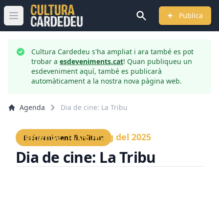
Publica
Obrir menú principal
Cultura Cardedeu s'ha ampliat i ara també es pot
trobar a
esdeveniments.cat
! Quan publiqueu un
esdeveniment aquí, també es publicarà
automàticament a la nostra nova pàgina web.
Agenda
Dia de cine: La Tribu
Diumenge, 11 de maig del 2025
Esdeveniment finalitzat
Dia de cine: La Tribu