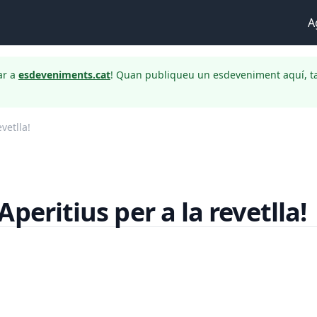
A
ar a
esdeveniments.cat
! Quan publiqueu un esdeveniment aquí, t
vetlla!
peritius per a la revetlla!