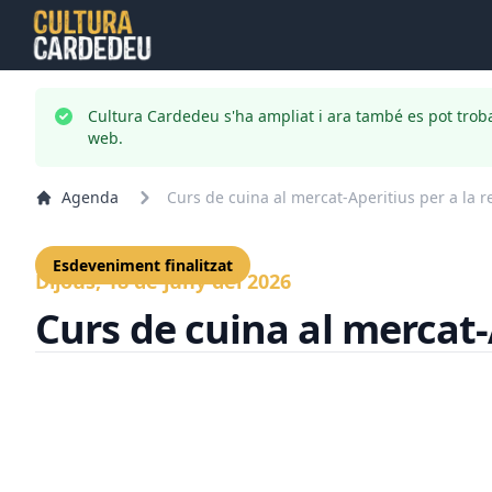
Cultura Cardedeu s'ha ampliat i ara també es pot trob
web.
Agenda
Curs de cuina al mercat-Aperitius per a la re
Esdeveniment finalitzat
Dijous, 18 de juny del 2026
Curs de cuina al mercat-A