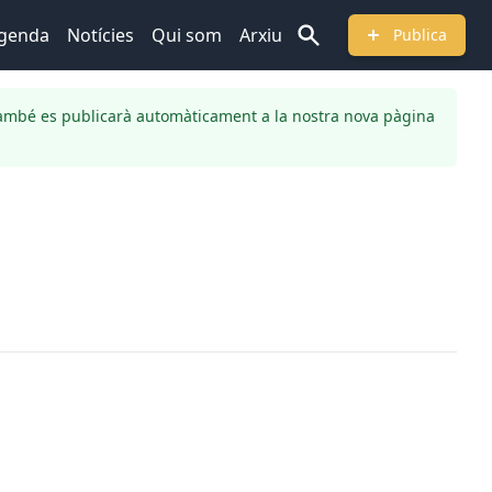
genda
Notícies
Qui som
Arxiu
Publica
ambé es publicarà automàticament a la nostra nova pàgina