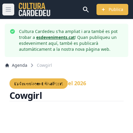
Publica
Obrir menú principal
Cultura Cardedeu s'ha ampliat i ara també es pot
trobar a
esdeveniments.cat
! Quan publiqueu un
esdeveniment aquí, també es publicarà
automàticament a la nostra nova pàgina web.
Agenda
Cowgirl
Divendres, 5 de juny del 2026
Esdeveniment finalitzat
Cowgirl