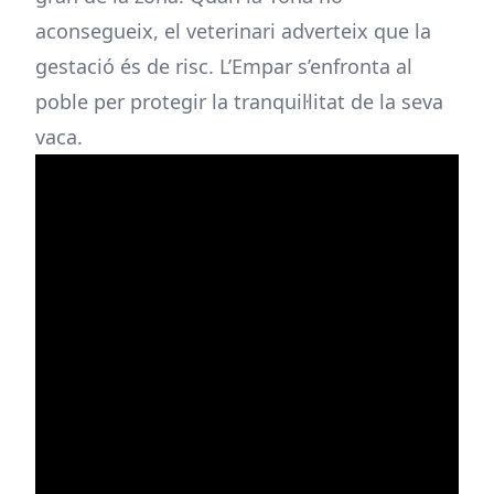
aconsegueix, el veterinari adverteix que la
gestació és de risc. L’Empar s’enfronta al
poble per protegir la tranquil·litat de la seva
vaca.