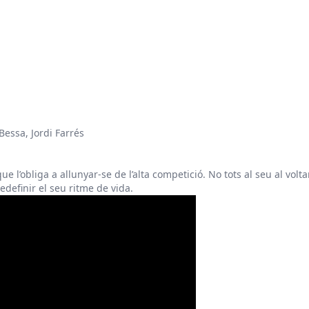
essa, Jordi Farrés
 que l’obliga a allunyar-se de l’alta competició. No tots al seu al vo
edefinir el seu ritme de vida.