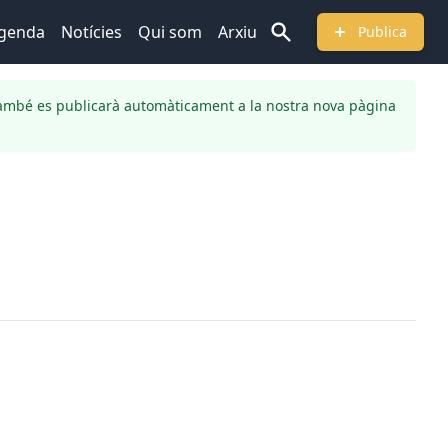
genda
Notícies
Qui som
Arxiu
Publica
ambé es publicarà automàticament a la nostra nova pàgina