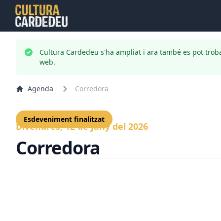
Cultura Cardedeu s'ha ampliat i ara també es pot trob
web.
Agenda
Corredora
Esdeveniment finalitzat
Divendres, 12 de juny del 2026
Corredora