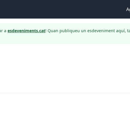
A
ar a
esdeveniments.cat
! Quan publiqueu un esdeveniment aquí, t