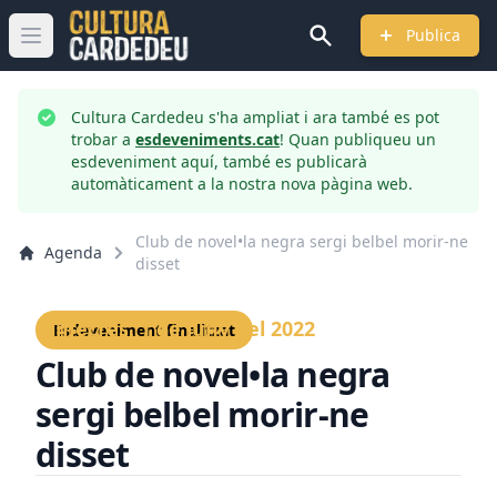
Publica
Obrir menú principal
Cultura Cardedeu s'ha ampliat i ara també es pot
trobar a
esdeveniments.cat
! Quan publiqueu un
esdeveniment aquí, també es publicarà
automàticament a la nostra nova pàgina web.
Club de novel•la negra sergi belbel morir-ne
Agenda
disset
Dimecres, 1 de juny del 2022
Esdeveniment finalitzat
Club de novel•la negra
sergi belbel morir-ne
disset