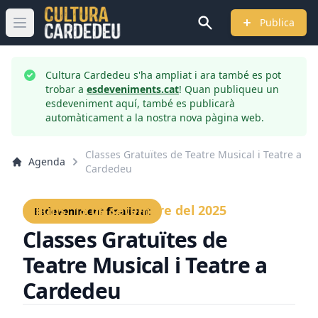
Publica
Obrir menú principal
Cultura Cardedeu s'ha ampliat i ara també es pot
trobar a
esdeveniments.cat
! Quan publiqueu un
esdeveniment aquí, també es publicarà
automàticament a la nostra nova pàgina web.
Classes Gratuïtes de Teatre Musical i Teatre a
Agenda
Cardedeu
Dilluns, 15 de setembre del 2025
Esdeveniment finalitzat
Classes Gratuïtes de
Teatre Musical i Teatre a
Cardedeu