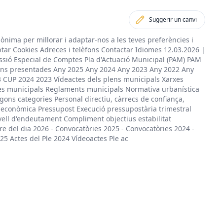
Suggerir un canvi
nònima per millorar i adaptar-nos a les teves preferències i
ptar Cookies Adreces i telèfons Contactar Idiomes 12.03.2026 |
ssió Especial de Comptes Pla d'Actuació Municipal (PAM) PAM
ns presentades Any 2025 Any 2024 Any 2023 Any 2022 Any
3 CUP 2024 2023 Vídeactes dels plens municipals Xarxes
es municipals Reglaments municipals Normativa urbanística
gons categories Personal directiu, càrrecs de confiança,
ó econòmica Pressupost Execució pressupostària trimestral
ll d'endeutament Compliment objectius estabilitat
e del dia 2026 - Convocatòries 2025 - Convocatòries 2024 -
25 Actes del Ple 2024 Vídeoactes Ple ac