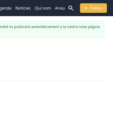
genda
Notícies
Qui som
Arxiu
Publica
ambé es publicarà automàticament a la nostra nova pàgina