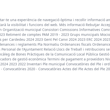
litar-te una experiència de navegació òptima i recollir informació a
arà la visibilitat i funcions del web. Més informació Rebutjar Acce
rn Organització municipal Consistori Comissions Informatives Comi
023 Retiment de comptes PAM 2019 - 2023 Grups municipals Mocio
unts per Cardedeu 2024 2023 Gent Pel Canvi 2024 2023 ERC 2024 202
rdenances i reglaments Pla Normatiu Ordenances fiscals Ordenanc
Personal de l'Ajuntament Relació Llocs de Treball i retribucions se
Decàleg de Bones Pràctiques de la Comunicació Local Pública Gesti
cadors de gestió econòmica Termini de pagament a proveïdors Nive
024 2023 2022 Inventari Ple municipal Convocatòries del Ple i ordr
- Convocatòries 2020 - Convocatòries Actes del Ple Actes del Ple 20