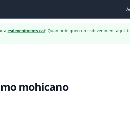
A
ar a
esdeveniments.cat
! Quan publiqueu un esdeveniment aquí, t
ltimo mohicano