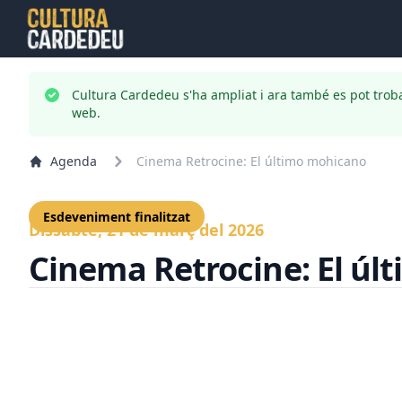
Cultura Cardedeu s'ha ampliat i ara també es pot trob
web.
Agenda
Cinema Retrocine: El último mohicano
Esdeveniment finalitzat
Dissabte, 21 de març del 2026
Cinema Retrocine: El ú