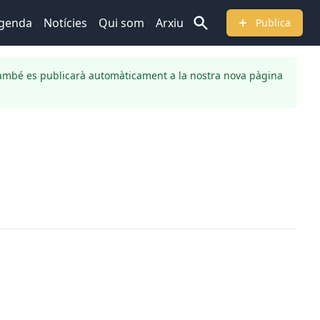
genda
Notícies
Qui som
Arxiu
Publica
ambé es publicarà automàticament a la nostra nova pàgina