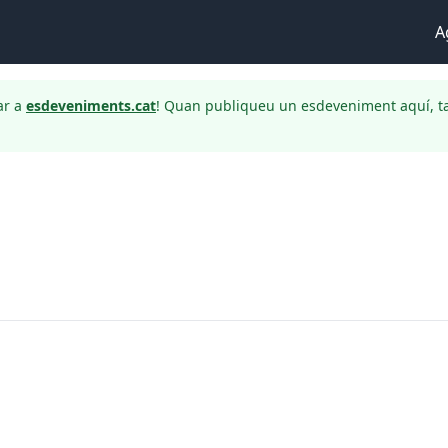
A
ar a
esdeveniments.cat
! Quan publiqueu un esdeveniment aquí, t