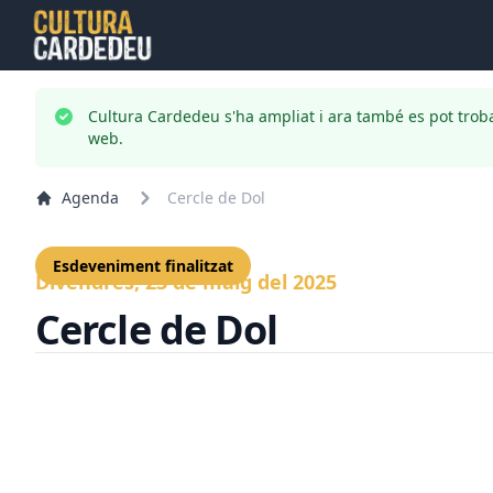
Cultura Cardedeu s'ha ampliat i ara també es pot trob
web.
Agenda
Cercle de Dol
Esdeveniment finalitzat
Divendres, 23 de maig del 2025
Cercle de Dol