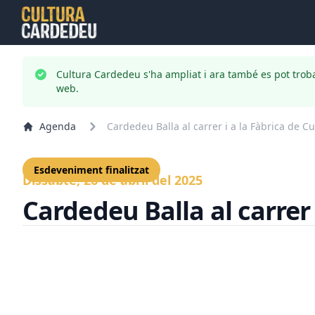
Cultura Cardedeu s'ha ampliat i ara també es pot trob
web.
Agenda
Cardedeu Balla al carrer i a la Fàbrica de Cu
Esdeveniment finalitzat
Dissabte, 26 de abril del 2025
Cardedeu Balla al carrer 