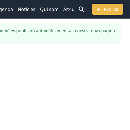
genda
Notícies
Qui som
Arxiu
Publica
ambé es publicarà automàticament a la nostra nova pàgina