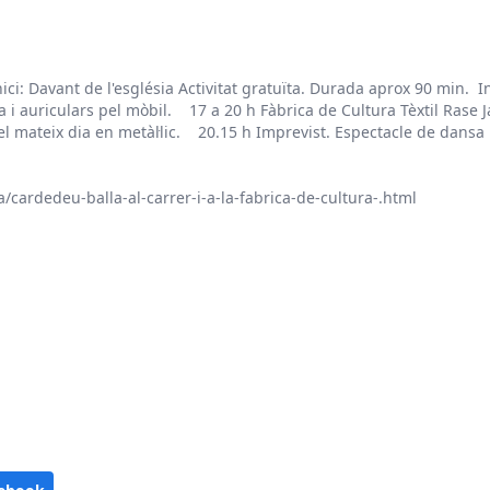
i: Davant de l'església Activitat gratuïta. Durada aprox 90 min. In
 auriculars pel mòbil. 17 a 20 h Fàbrica de Cultura Tèxtil Rase J
 el mateix dia en metàl·lic. 20.15 h Imprevist. Espectacle de dansa
/cardedeu-balla-al-carrer-i-a-la-fabrica-de-cultura-.html