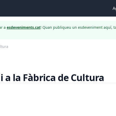
A
ar a
esdeveniments.cat
! Quan publiqueu un esdeveniment aquí, t
ltura
i a la Fàbrica de Cultura