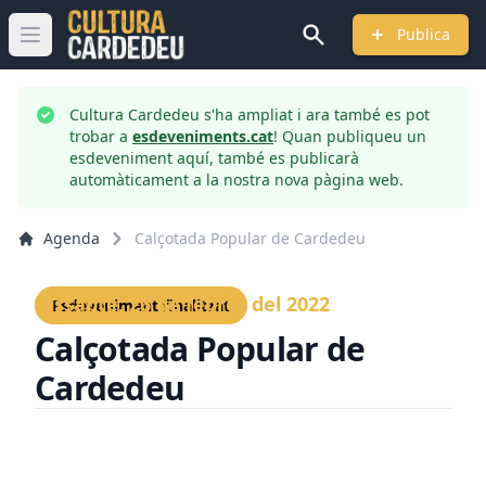
Publica
Obrir menú principal
Cultura Cardedeu s'ha ampliat i ara també es pot
trobar a
esdeveniments.cat
! Quan publiqueu un
esdeveniment aquí, també es publicarà
automàticament a la nostra nova pàgina web.
Agenda
Calçotada Popular de Cardedeu
Dissabte, 26 de febrer del 2022
Esdeveniment finalitzat
Calçotada Popular de
Cardedeu