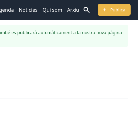
genda
Notícies
Qui som
Arxiu
Publica
ambé es publicarà automàticament a la nostra nova pàgina