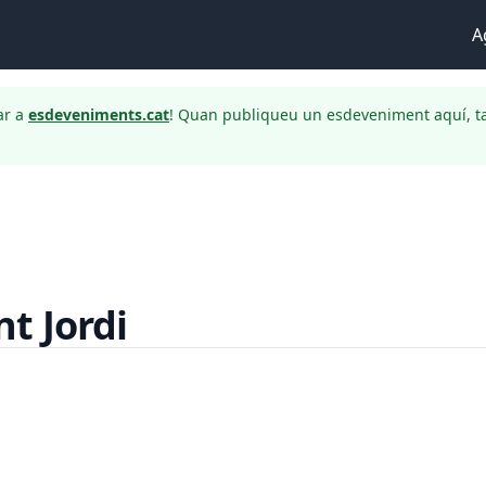
A
ar a
esdeveniments.cat
! Quan publiqueu un esdeveniment aquí, t
t Jordi