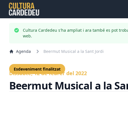
Cultura Cardedeu s'ha ampliat i ara també es pot trob
web.
Agenda
Beermut Musical a la Sant Jordi
Esdeveniment finalitzat
Dissabte, 12 de febrer del 2022
Beermut Musical a la San