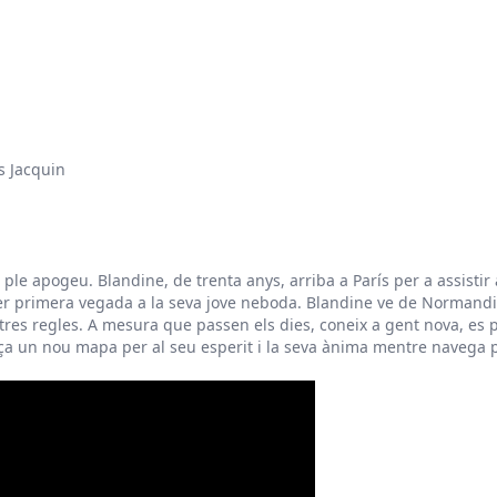
s Jacquin
n ple apogeu. Blandine, de trenta anys, arriba a París per a assisti
r primera vegada a la seva jove neboda. Blandine ve de Normandia, 
es regles. A mesura que passen els dies, coneix a gent nova, es perd
raça un nou mapa per al seu esperit i la seva ànima mentre navega