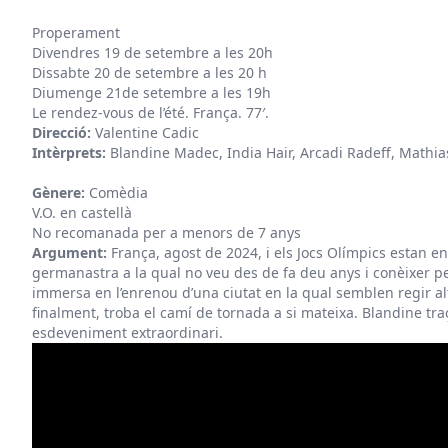
Properament
Divendres 19 de setembre a les 20h
Dissabte 20 de setembre a les 20 h
Diumenge 21de setembre a les 19h
Le rendez-vous de l’été. França. 77′.
Direcció:
Valentine Cadic
Intèrprets:
Blandine Madec, India Hair, Arcadi Radeff, Mathia
Gènere:
Comèdia
V.O. en castellà
No recomanada per a menors de 7 anys
Argument:
França, agost de 2024, i els Jocs Olímpics estan e
germanastra a la qual no veu des de fa deu anys i conèixer pe
immersa en l’enrenou d’una ciutat en la qual semblen regir altr
finalment, troba el camí de tornada a si mateixa. Blandine t
esdeveniment extraordinari.