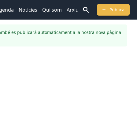
genda
Notícies
Qui som
Arxiu
Publica
ambé es publicarà automàticament a la nostra nova pàgina