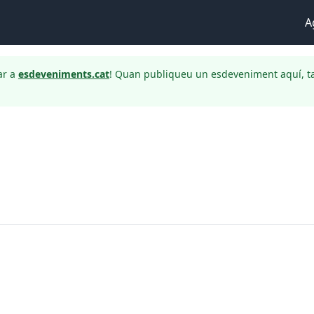
A
ar a
esdeveniments.cat
! Quan publiqueu un esdeveniment aquí, t