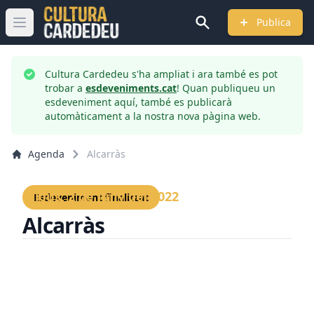
Publica
Obrir menú principal
Cultura Cardedeu s'ha ampliat i ara també es pot
trobar a
esdeveniments.cat
! Quan publiqueu un
esdeveniment aquí, també es publicarà
automàticament a la nostra nova pàgina web.
Agenda
Alcarràs
Dijous, 2 de juny del 2022
Esdeveniment finalitzat
Alcarràs