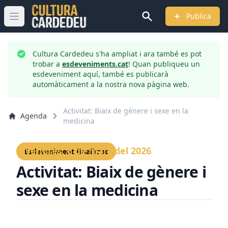
Publica
Obrir menú principal
Cultura Cardedeu s'ha ampliat i ara també es pot
trobar a
esdeveniments.cat
! Quan publiqueu un
esdeveniment aquí, també es publicarà
automàticament a la nostra nova pàgina web.
Activitat: Biaix de gènere i sexe en la
Agenda
medicina
Divendres, 6 de març del 2026
Esdeveniment finalitzat
Activitat: Biaix de gènere i
sexe en la medicina