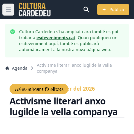
Publica
Obrir menú principal
Cultura Cardedeu s'ha ampliat i ara també es pot
trobar a
esdeveniments.cat
! Quan publiqueu un
esdeveniment aquí, també es publicarà
automàticament a la nostra nova pàgina web.
Activisme literari anxo lugilde la vella
Agenda
companya
Divendres, 13 de febrer del 2026
Esdeveniment finalitzat
Activisme literari anxo
lugilde la vella companya