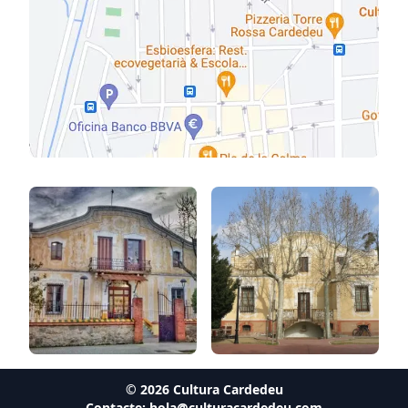
©
2026
Cultura Cardedeu
Contacte:
hola@culturacardedeu.com