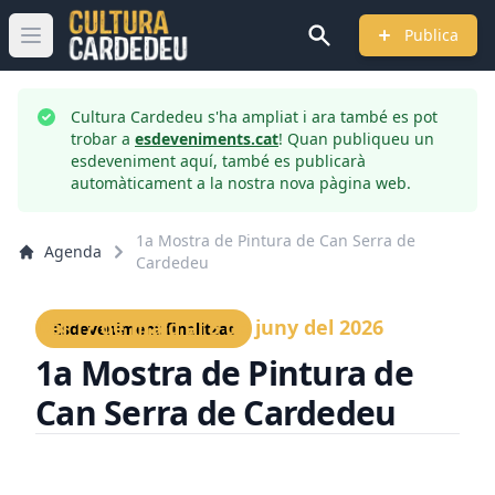
Publica
Obrir menú principal
Cultura Cardedeu s'ha ampliat i ara també es pot
trobar a
esdeveniments.cat
! Quan publiqueu un
esdeveniment aquí, també es publicarà
automàticament a la nostra nova pàgina web.
1a Mostra de Pintura de Can Serra de
Agenda
Cardedeu
Del 17 de maig al 5 de juny del 2026
Esdeveniment finalitzat
1a Mostra de Pintura de
Can Serra de Cardedeu