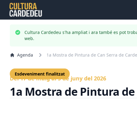
Cultura Cardedeu s'ha ampliat i ara també es pot trob
web.
Agenda
1a Mostra de Pintura de Can Serra de Card
Esdeveniment finalitzat
Del 17 de maig al 5 de juny del 2026
1a Mostra de Pintura de