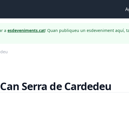
A
ar a
esdeveniments.cat
! Quan publiqueu un esdeveniment aquí, t
edeu
 Can Serra de Cardedeu