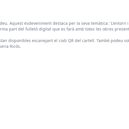
eu. Aquest esdeveniment destaca per la seva temàtica: 'L'entorn i l
rma part del fulletó digital que es farà amb totes les obres presen
estan disponibles escanejant el codi QR del cartell. També podeu sol
eria Ricós.