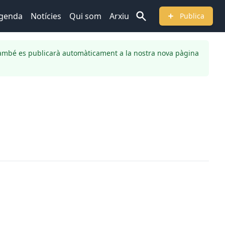
genda
Notícies
Qui som
Arxiu
Publica
ambé es publicarà automàticament a la nostra nova pàgina